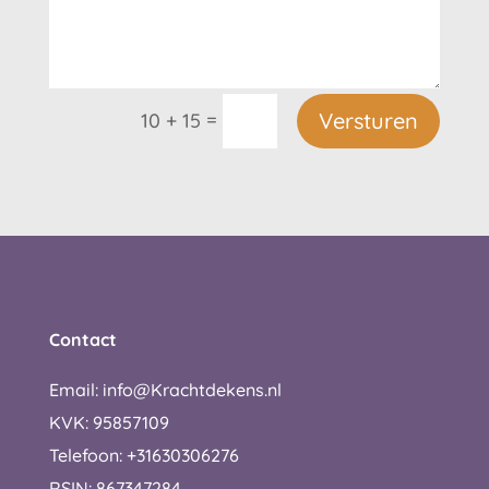
=
Versturen
10 + 15
Contact
Email: info@Krachtdekens.nl
KVK: 95857109
Telefoon: +31630306276
RSIN: 867347284