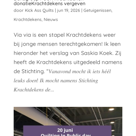
donatieKrachtdekens vergeven
door
Kick Ass Quilts
|
jun 19, 2026
|
Getuigenissen
,
Krachtdekens
,
Nieuws
Via via is een stapel Krachtdekens weer
bij jonge mensen terechtgekomen! Ik leen
hieronder het verslag van Saskia Koek. Zij
heeft de Krachtdekens uitgedeeld namens
de Stichting. “𝑉𝑎𝑛𝑎𝑣𝑜𝑛𝑑 𝑚𝑜𝑐ℎ𝑡 𝑖𝑘 𝑖𝑒𝑡𝑠 ℎ𝑒́𝑒́𝑙
𝑙𝑒𝑢𝑘𝑠 𝑑𝑜𝑒𝑛! 𝐼𝑘 𝑚𝑜𝑐ℎ𝑡 𝑛𝑎𝑚𝑒𝑛𝑠 𝑆𝑡𝑖𝑐ℎ𝑡𝑖𝑛𝑔
𝐾𝑟𝑎𝑐ℎ𝑡𝑑𝑒𝑘𝑒𝑛𝑠 𝑑𝑒...