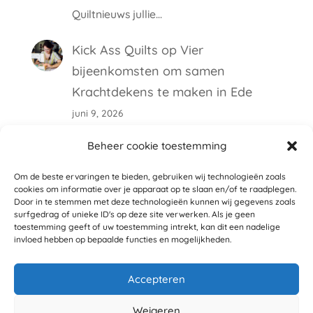
Quiltnieuws jullie…
Kick Ass Quilts
op
Vier
bijeenkomsten om samen
Krachtdekens te maken in Ede
juni 9, 2026
Hallo Ilona, De maakdag is bij de
Beheer cookie toestemming
Cultura in de Stadspoort in Ede. Dat is
Om de beste ervaringen te bieden, gebruiken wij technologieën zoals
een winkelcentrum. Het adres is…
cookies om informatie over je apparaat op te slaan en/of te raadplegen.
Door in te stemmen met deze technologieën kunnen wij gegevens zoals
Ilona Silvius
op
Vier bijeenkomsten
surfgedrag of unieke ID's op deze site verwerken. Als je geen
toestemming geeft of uw toestemming intrekt, kan dit een nadelige
om samen Krachtdekens te maken
invloed hebben op bepaalde functies en mogelijkheden.
in Ede
Accepteren
juni 8, 2026
graag info waar het op 20 juni
Weigeren