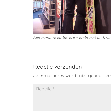
𝐸𝑒𝑛 𝑚𝑜𝑜𝑖𝑒𝑟𝑒 𝑒𝑛 𝑙𝑖𝑒𝑣𝑒𝑟𝑒 𝑤𝑒𝑟𝑒𝑙𝑑 𝑚𝑒𝑡 𝑑𝑒 𝐾𝑟𝑎
Reactie verzenden
Je e-mailadres wordt niet gepublicee