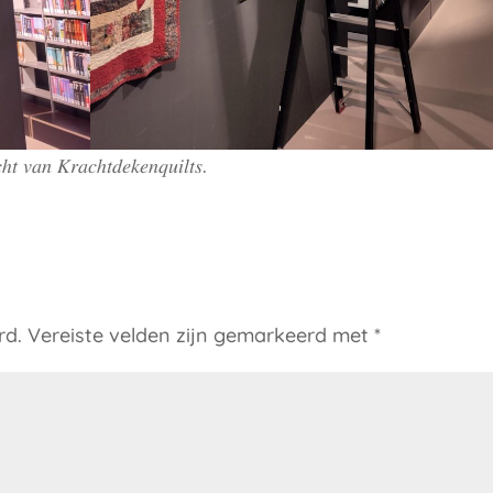
ℎ𝑡 𝑣𝑎𝑛 𝐾𝑟𝑎𝑐ℎ𝑡𝑑𝑒𝑘𝑒𝑛𝑞𝑢𝑖𝑙𝑡𝑠.
rd.
Vereiste velden zijn gemarkeerd met
*