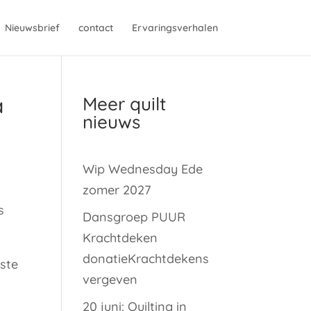
Nieuwsbrief
contact
Ervaringsverhalen
a
Meer quilt
nieuws
Wip Wednesday Ede
zomer 2027
s
Dansgroep PUUR
Krachtdeken
donatieKrachtdekens
ste
vergeven
20 juni: Quilting in