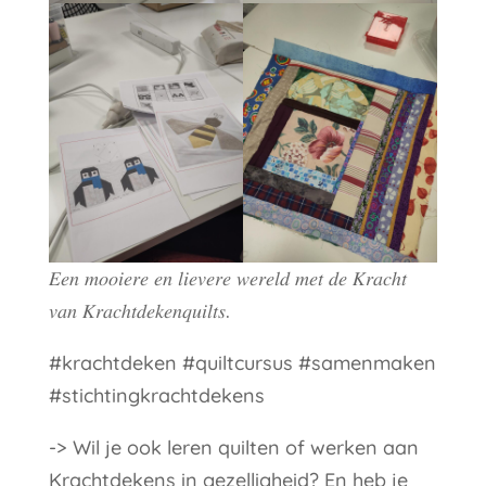
𝐸𝑒𝑛 𝑚𝑜𝑜𝑖𝑒𝑟𝑒 𝑒𝑛 𝑙𝑖𝑒𝑣𝑒𝑟𝑒 𝑤𝑒𝑟𝑒𝑙𝑑 𝑚𝑒𝑡 𝑑𝑒 𝐾𝑟𝑎𝑐ℎ𝑡
𝑣𝑎𝑛 𝐾𝑟𝑎𝑐ℎ𝑡𝑑𝑒𝑘𝑒𝑛𝑞𝑢𝑖𝑙𝑡𝑠.
#krachtdeken #quiltcursus #samenmaken
#stichtingkrachtdekens
-> Wil je ook leren quilten of werken aan
Krachtdekens in gezelligheid? En heb je