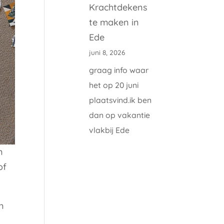
Krachtdekens
te maken in
Ede
juni 8, 2026
graag info waar
het op 20 juni
plaatsvind.ik ben
dan op vakantie
vlakbij Ede
n
of
n