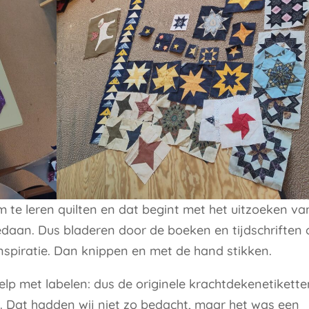
te leren quilten en dat begint met het uitzoeken va
daan. Dus bladeren door de boeken en tijdschriften 
nspiratie. Dan knippen en met de hand stikken.
lp met labelen: dus de originele krachtdekenetikette
 Dat hadden wij niet zo bedacht, maar het was een