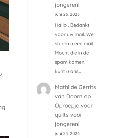
jongeren!
juni 26, 2026
Hallo , Bedankt
voor uw mail. We
sturen u een mail.
Mocht die in de
spam komen,
kunt u ons…
p
Mathilde Gerrits
van Doorn
op
Oproepje voor
ing
quilts voor
jongeren!
juni 23, 2026